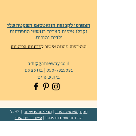
הצטרפו לקבוצת הוואטסאפ השקטה שלי
וקבלו
טיפים קצרים בנושאי התפתחות
ילדים והורות.
הצטרפות מהווה אישור ל
מדיניות הפרטיות
adi@gameway.co.il
050-7315031
|
בוואצאפ
בית שערים
תקנון שימוש באתר
|
מדיניות פרטיות
|
© כל
עיצוב ובנית האתר
הזכויות שמורות 2025 |
meytalx.com