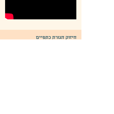
חיזוק חגורת כתפיים
בסרטון זה אני מדברת על עיקרון פשוט
לחיזוק חגורת הכתפיים שתוכלו לשלב
במשחקים רבים.
טונוס השרירים בחגורת הכתפיים משפיע
על היציבה ועל פעולות רבות של
מוטוריקה גסה ועדינה ויש לו השפעה
גדולה על התפקוד.
מתאים מגיל ישיבה ועד ביהס יסודי.