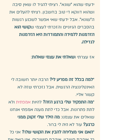
ידעתי שהוא "שונא". רציתי להגיד לו שאין סיבה 
ושהוא דווקא די טוב בחשבון. רציתי להעלים את 
ה"שונא". אבל ידעתי שאי אפשר לשכנע רגשות 
בהסברים הגיוניים והזכרתי לעצמי ש
קושי הוא 
הזדמנות ללמידה והתמודדות היא הזדמנות 
לגדילה.
אז עצרתי ו
שאלתי את עצמי שאלות
:
*
למה בכלל זה מפריע לי?
 הרבה יותר חשובה לי 
האינטליגנציה הרגשית. אבל נזכרתי שזה לא 
קשור אליי.
*
מה התפקיד שלי ברגע הזה?
 להיות 
אמפתית
 ולא 
לתת פתרונות. אבל כדי לתת מענה אמפתי אנחנו 
שואלים את עצמנו: 
מה הילד שלי זקוק ממני 
כרגע?
 עוד לא היה לי ברור.
*
האם אני מצליחה להבין את הקושי שלו?
 אני כל 
כך אוהבת חשבון, אוהבת חישובים, אני רואה את 