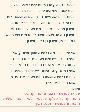
כאמור, רק חלק מהרעיונות יצאו לפועל, אבל 
ההתגייסות ושינוי התפישה עשו את שלהם. 
ההתנסות הביאה איתה 
חווית הצלחה
 וההסתכלות 
שלו על חשבון השתנתה. שחר כבר לא שונא 
חשבון ויש לו בטחון ביכולת שלו להתמודד עם 
חשבון וזה מה שהיה חשוב לי, שהוא 
ירגיש שהוא 
יכול
. עכשיו, חשבון כן בא בחשבון.
אני מאמינה גדולה ב
למידה מתוך משחק
, אני 
מאמינה גם ב
יצירתיות של הורים
 כשהם רוצים 
לעזור לילדים שלהם להתמודד עם קושי. שתפו 
אותי במשחקים\ רעיונות יצירתיים שהמצאתם 
לטובת הלמידה וההתפתחות של ילדיכם. אני ממש 
אוהבת סיפורים כאלה.
תיוגים:
פעילות מוטורית בבית
מוטוריקה גסה
מוטוריקה עדינה
לקויות למידה
למידה מתוך משחק
התפתחות מוטורית
סכמת גוף