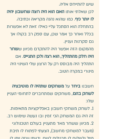
שיש להתייחס אליה. 
לכן שאלתי אותו 
האם הוא היה רוצה שחשבון יהיה 
לו יותר כיף
. כמו שהוא נהנה מקריאה וכתיבה. 
בהתחלה הוא הסתכל עליי כאילו זאת לא אפשרות 
בכלל ואחר כך אמר שכן, עם ספק רב בקולו אך 
גם סקרנות ועניין.
מהמקום הזה אפשר היה להתקדם מכיוון ש
שחר 
היה חלק מהתהליך, הוא רצה ולכן התגייס
. אם 
התהליך היה מבוסס רק על הרצון שלי השינוי היה 
מינורי במקרה הטוב.
חשבנו 
ביחד
 על 
משחקים שתהיה לו מוטיבציה 
לשחק בהם
, משחקים שמתחברים לתחומי העניין 
שלו:
1. לשחק משחקי חשבון באפליקציות מתאימות. 
זה היה גם המשחק הכי זמין ובו נעשה שימוש רב.
2. מכיוון ששחר מאד מתעניין בעולם הטכנולוגי 
(מעבר למשחקי מחשב), הצעתי לפתוח לו תיבת 
מייל ולשלוח לו תרגילים לשם, ידעתי שזה ייתן לו 